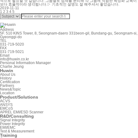
적으로 필요할 것 같습니다. 그룹별로 업체를 분리해 각 그룹에 적합한 특성화 교육이
보다 효율적이라 생각됩니다.▷ 기초적인 설명도 잘 해주셔서 좋았습니다.
2019-11-11
1
2
3
4
5
Address
5F. 510 KINS Tower, 8, Seongnam-daero 331beon-gil, Bundang-gu, Seongnam-si,
Gyeonggi-do
TEL
031-719-5020
FAX
031-719-5021
Email
info@huwin.co.kr
Personal Information Manager
Charlie Jeung
Huwin
About Us
History
Certification
Partners
News&Topic
Location
Product/Solutions
ACVS
ANSYS
EMCoS
APREL EMI/ESD Scanner
R&D/Consulting
Signal Integrity
Power Integrity
EMI/EMC
Test & Measurement
Training