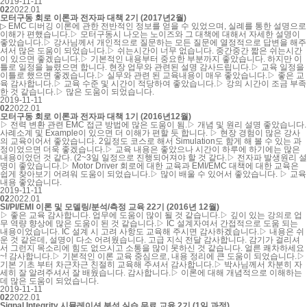
2019-11-11
02
2022.01
모터구동 회로 이론과 전자파 대책 2기 (2017년2월)
▷ EMC 디버깅 이론에 관한 전반적인 정보를 얻을 수 있었으며, 실례를 통한 설명으로
이해가 편했습니다.▷ 모터구동시 나오는 노이즈와 그 대책에 대해서 자세한 설명이
좋았습니다.▷ 강사님께서 개인적으로 질문하는 모든 질문에 열정적으로 답변을 해주
셔서 많은 도움이 되었습니다.▷ 쉬는시간이 너무 없습니다. 중간중간 짧은 쉬는시간
이 있으면 좋겠습니다.▷ 기본적인 내용부터 중요한 부분까지 좋았습니다. 하지만 이
틀로 일정을 늘렸으면 합니다. 현장 업무와 관련된 설명 감사드립니다.▷ 교육 일정을
이틀로 했으면 좋겠습니다.▷ 실무와 관련 된 교육내용이 매우 좋았습니다.▷ 좋은 교
육 감사합니다.▷ 교육 수준 및 시간이 적당하여 좋았습니다.▷ 강의 시간이 조금 부족
한 것 같습니다.▷ 많은 도움이 되었습니다.
2019-11-11
02
2022.01
모터구동 회로 이론과 전자파 대책 1기 (2016년12월)
▷ 전력 변환 관련 EMC 접근 방법에 많은 도움이 됨.▷ 개념 및 원리 설명 좋았습니다.
사례소계 및 Example이 있으면 더 이해가 편할 듯 합니다. ▷ 현장 경험이 많은 강사
의 교육이어서 좋았습니다. 2일정도 코스로 해서 Simulation도 함게 해 볼 수 있는 과
정이었으면 더욱 좋겠습니다.▷ 교육 내용은 좋았으나 시간이 하루에 하기에는 많은
내용이었던 것 같다. (2~3일 일정으로 진행되어져야 할 것 같다.▷ 전자파 발생원리 설
명이 좋았습니다.▷ Motor Driver 회로에 대한 교육과 EMI/EMC 대책에 대한 교육은
쉽게 찾아보기 어려워 도움이 되었습니다.▷ 많이 배울 수 있어서 좋았습니다. ▷ 교육
내용 좋았습니다.
2019-11-11
02
2022.01
SI/PI/EMI 이론 및 모델링/분석/측정 교육 22기 (2016년 12월)
▷ 좋은 교육 감사합니다. 업무에 도움이 많이 될 것 같습니다.▷ 깊이 있는 강의로 업
무 역량 향상에 많은 도움이 된 것 같습니다.▷ IC 설계자여서 간접적으로 도움 되는
내용이었습니다. IC 설계 시 고려 사항도 교육해 주시면 감사하겠습니다.▷ 내용은 쉬
운 것 같은데, 설명이 다소 어려웠습니다. 고급 지식 전달 감사합니다. 감기가 걸리셔
서 그런지 목소리에 힘도 없으시고 소통을 많이 못하신 것 같습니다. 얼른 쾌차하세요
~! 감사합니다.▷ 기본적인 이론 교육 중심으로, 내용 정리에 큰 도움이 되었습니다.▷
기본 기초 부터 차근차근 친절히 교육해 주셔서 감사합니다.▷ 박사님께서 차분히 자
세히 잘 알려주셔서 잘 배웠습니다. 감사합니다.▷ 이론에 대해 개념적으로 이해하는
데 많은 도움이 되었습니다.
2019-11-11
02
2022.01
Signal Integrity 시뮬레이션 분석 실습 무료 교육 2기 (1일 과정)