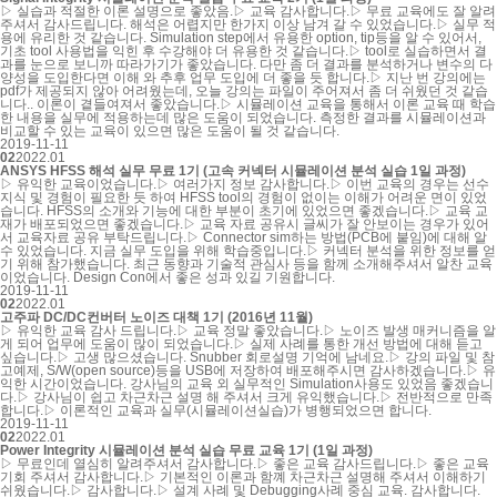
▷ 실습과 적절한 이론 설명으로 좋았음.▷ 교육 감사합니다.▷ 무료 교육에도 잘 알려
주셔서 감사드립니다. 해석은 어렵지만 한가지 이상 남겨 갈 수 있었습니다.▷ 실무 적
용에 유리한 것 같습니다. Simulation step에서 유용한 option, tip등을 알 수 있어서,
기초 tool 사용법을 익힌 후 수강해야 더 유용한 것 같습니다.▷ tool로 실습하면서 결
과를 눈으로 보니까 따라가기가 좋았습니다. 다만 좀 더 결과를 분석하거나 변수의 다
양성을 도입한다면 이해 와 추후 업무 도입에 더 좋을 듯 합니다.▷ 지난 번 강의에는
pdf가 제공되지 않아 어려웠는데, 오늘 강의는 파일이 주어져서 좀 더 쉬웠던 것 같습
니다.. 이론이 곁들여져서 좋았습니다.▷ 시뮬레이션 교육을 통해서 이론 교육 때 학습
한 내용을 실무에 적용하는데 많은 도움이 되었습니다. 측정한 결과를 시뮬레이션과
비교할 수 있는 교육이 있으면 많은 도움이 될 것 같습니다.
2019-11-11
02
2022.01
ANSYS HFSS 해석 실무 무료 1기 (고속 커넥터 시뮬레이션 분석 실습 1일 과정)
▷ 유익한 교육이었습니다.▷ 여러가지 정보 감사합니다.▷ 이번 교육의 경우는 선수
지식 및 경험이 필요한 듯 하여 HFSS tool의 경험이 없이는 이해가 어려운 면이 있었
습니다. HFSS의 소개와 기능에 대한 부분이 초기에 있었으면 좋겠습니다.▷ 교육 교
재가 배포되었으면 좋겠습니다.▷ 교육 자료 공유시 글씨가 잘 안보이는 경우가 있어
서 교육자료 공유 부탁드립니다.▷ Connector sim하는 방법(PCB에 붙임)에 대해 알
수 있었습니다. 지금 실무 도입을 위해 학습중입니다.▷ 커넥터 분석을 위한 정보를 얻
기 위해 참가했습니다. 최근 동향과 기술적 관심사 등을 함께 소개해주셔서 알찬 교육
이었습니다. Design Con에서 좋은 성과 있길 기원합니다.
2019-11-11
02
2022.01
고주파 DC/DC컨버터 노이즈 대책 1기 (2016년 11월)
▷ 유익한 교육 감사 드립니다.▷ 교육 정말 좋았습니다.▷ 노이즈 발생 매커니즘을 알
게 되어 업무에 도움이 많이 되었습니다.▷ 실제 사례를 통한 개선 방법에 대해 듣고
싶습니다.▷ 고생 많으셨습니다. Snubber 회로설명 기억에 남네요.▷ 강의 파일 및 참
고예제, S/W(open source)등을 USB에 저장하여 배포해주시면 감사하겠습니다.▷ 유
익한 시간이었습니다. 강사님의 교육 외 실무적인 Simulation사용도 있었음 좋겠습니
다.▷ 강사님이 쉽고 차근차근 설명 해 주셔서 크게 유익했습니다.▷ 전반적으로 만족
합니다.▷ 이론적인 교육과 실무(시뮬레이션실습)가 병행되었으면 합니다.
2019-11-11
02
2022.01
Power Integrity 시뮬레이션 분석 실습 무료 교육 1기 (1일 과정)
▷ 무료인데 열심히 알려주셔서 감사합니다.▷ 좋은 교육 감사드립니다.▷ 좋은 교육
기회 주셔서 감사합니다.▷ 기본적인 이론과 함꼐 차근차근 설명해 주셔서 이해하기
쉬웠습니다.▷ 감사합니다.▷ 설계 사례 및 Debugging사례 중심 교육. 감사합니다.