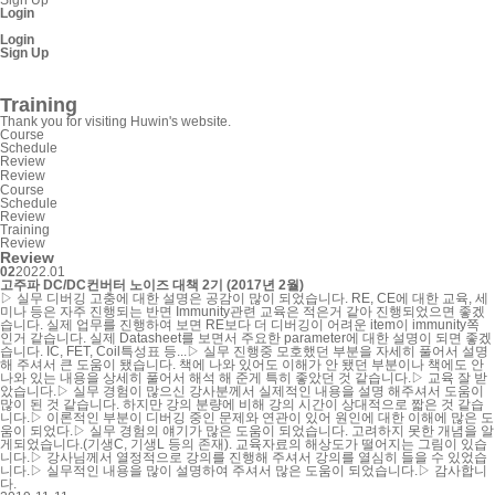
Login
Login
Sign Up
SnpView.com
Training
Thank you for visiting Huwin's website.
Course
Schedule
Review
Review
Course
Schedule
Review
Training
Review
Review
02
2022.01
고주파 DC/DC컨버터 노이즈 대책 2기 (2017년 2월)
▷ 실무 디버깅 고충에 대한 설명은 공감이 많이 되었습니다. RE, CE에 대한 교육, 세
미나 등은 자주 진행되는 반면 Immunity관련 교육은 적은거 같아 진행되었으면 좋겠
습니다. 실제 업무를 진행하여 보면 RE보다 더 디버깅이 어려운 item이 immunity쪽
인거 같습니다. 실제 Datasheet를 보면서 주요한 parameter에 대한 설명이 되면 좋겠
습니다. IC, FET, Coil특성표 등...▷ 실무 진행중 모호했던 부분을 자세히 풀어서 설명
해 주셔서 큰 도움이 됐습니다. 책에 나와 있어도 이해가 안 됐던 부분이나 책에도 안
나와 있는 내용을 상세히 풀어서 해석 해 준게 특히 좋았던 것 같습니다.▷ 교육 잘 받
았습니다.▷ 실무 경험이 많으신 강사분께서 실제적인 내용을 설명 해주셔서 도움이
많이 된 것 같습니다. 하지만 강의 분량에 비해 강의 시간이 상대적으로 짧은 것 같습
니다.▷ 이론적인 부분이 디버깅 중인 문제와 연관이 있어 원인에 대한 이해에 많은 도
움이 되었다.▷ 실무 경험의 얘기가 많은 도움이 되었습니다. 고려하지 못한 개념을 알
게되었습니다.(기생C, 기생L 등의 존재). 교육자료의 해상도가 떨어지는 그림이 있습
니다.▷ 강사님께서 열정적으로 강의를 진행해 주셔서 강의를 열심히 들을 수 있었습
니다.▷ 실무적인 내용을 많이 설명하여 주셔서 많은 도움이 되었습니다.▷ 감사합니
다.