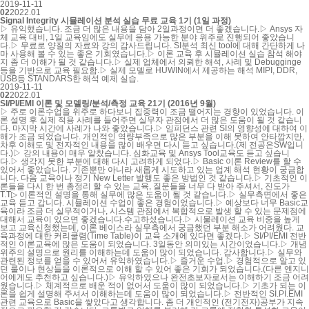
2019-11-11
02
2022.01
Signal Integrity 시뮬레이션 분석 실습 무료 교육 1기 (1일 과정)
▷ 유익했습니다. 조금 더 많은 내용을 담아 2일과정이면 더 좋겠습니다.▷ Ansys 자
체 교육 대비, 1일 교육임에도 실무에 응용 가능한 분야 위주로 진행되어 좋았습니
다.▷ 무료로 양질의 자료와 강의 감사드립니다. SI분석 최신 tool에 대해 간단하게 나
마 사용해 볼 수 있는 좋은 기회였습니다.▷ 이론 교육 후 시뮬레이션 실습 참석 해야
지 좀 더 이해가 될 것 같습니다.▷ 실제 업체에서 의뢰한 해석, 사례 및 Debugginge
등을 기반으로 교육 필요함.▷ 실제 모델로 HUWIN에서 제공하는 해석 MIPI, DDR,
USB등 STANDARS한 해석 예제 실습.
2019-11-11
02
2022.01
SI/PI/EMI 이론 및 모델링/분석/측정 교육 21기 (2016년 9월)
▷ 주로 이론수업을 위주로 하다보니 집중력이 조금 떨어지는 경향이 있었습니다. 이
론 설명 후 실제 적용 사례를 들어주면 실무자 관점에서 더 많은 도움이 될 것 같습니
다. 마지막 시간에 사례가 나와 좋았습니다.▷ 임피던스 관련 SI의 영향성에 대하여 이
해가 조금 되었습니다. 개인적인 역량부족으로 많은 부분을 이해 못하여 안타깝지만,
차후 이해도 및 전자적인 내용을 많이 배우면 다시 듣고 싶습니다.(제 전공은SW입니
다.)▷ 강의 내용이 매우 알찼습니다. 심화교육 및 Ansys Tool교육도 듣고 싶습니
다.▷ 생각지 못한 부분에 대해 다시 고려하게 되었다.▷ Basic 이론 Review를 할 수
있어서 좋았습니다. 기존뿐만 아니라 새롭게 시도하고 있는 업계 해석 현황이 궁금합
니다. 다음 교육이나 정기 New Letter 발행도 좋은 방법인 것 같습니다.▷ 기초적인 이
론들을 다시 한 번 총정리 할 수 있는 교육, 질문들을 너무 다 받아 주셔서, 진도가
T.T▷ 이론적인 설명을 통해 실무에 많은 도움이 될 것 같습니다.▷ 실무측면에서 좋은
교육 듣고 갑니다. 시뮬레이션 수업이 좋은 경험이었습니다.▷ 예상보다 너무 Basic교
육이라 조금 더 실무적이거나, 시스템 관점에서 복합적으로 발생 할 수 있는 문제점에
대해서 교육이 있으면 좋겠습니다.수고하셨습니다.▷ 시물레이션 교육 비중을 높게
보고 교육신청했는데, 이론 베이스라 실무측에서 궁금했던 부분 해소가 어려웠다. 교
육과정에 대한 커리쿨렴(Time Table)이 교육 소개에 있다면 좋겠다.▷ SI/PI/EMI 전반
적인 이론교육에 많은 도움이 되었습니다. 3일동안 의미있는 시간이었습니다.▷ 개념
위주의 설명으로 원리를 이해하는데 도움이 많이 되었습니다. 감사합니다.▷ 실무와
관련된 정보를 얻을 수 있어서 유익하였습니다.▷ 즐거운 수업.▷ 경험적으로 알고 있
던 룰이나 현상들을 이론적으로 이해 할 수 있어 좋은 기회가 되었습니다.(다른 엔지니
어에게도 추천하고 싶습니다.)▷ 유익하였으나 완전초보자로서는 이해하기 조금 어려
웠습니다.▷ 체계적으로 배운 적이 없어서 도움이 많이 되었습니다.▷ 기초가 되는 이
론을 쉽게 설명해 주셔서 이해하는데 도움이 많이 되었습니다.▷ 전반적인 SI.PI.EMI
관련 교육으로 Basic을 쌓았다고 생각합니다. 좀 더 개인적인 (전기전자)공부가 지속