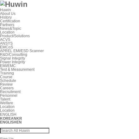
Huwin
About Us
History
Certification
Partners
News&Topic
Location
Product/Solutions
ACVS
ANSYS
EMCoS
APREL EMI/ESD Scanner
R&D/Consulting
Signal Integrity
Power Integrity
EMI/EMC
Test & Measurement
Training
Course
Schedule
Review
Careers
Recruitment
Personnel
Talent
Welfare
Location
Location
ENGLISH
KOREAN
KR
ENGLISH
EN
Sign Up