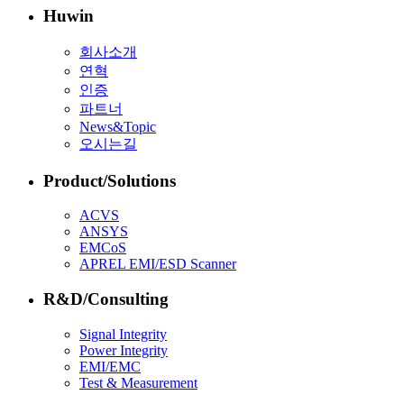
Huwin
회사소개
연혁
인증
파트너
News&Topic
오시는길
Product/Solutions
ACVS
ANSYS
EMCoS
APREL EMI/ESD Scanner
R&D/Consulting
Signal Integrity
Power Integrity
EMI/EMC
Test & Measurement