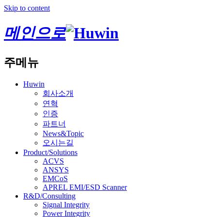
Skip to content
메인으로
주메뉴
Huwin
회사소개
연혁
인증
파트너
News&Topic
오시는길
Product/Solutions
ACVS
ANSYS
EMCoS
APREL EMI/ESD Scanner
R&D/Consulting
Signal Integrity
Power Integrity