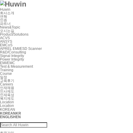
Huwin
회사소개
연혁
인증
파트너
News&Topic
오시는길
Product/Solutions
ACVS
ANSYS
EMCoS
APREL EMI/ESD Scanner
R&D/Consulting
Signal Integrity
Power Integrity
EMI/EMC
Test & Measurement
Training
Course
일정
교육후기
Careers
인재채용
인사제도
인재육성
복지제도
Location
Location
KOREAN
KOREAN
KR
ENGLISH
EN
회원가입