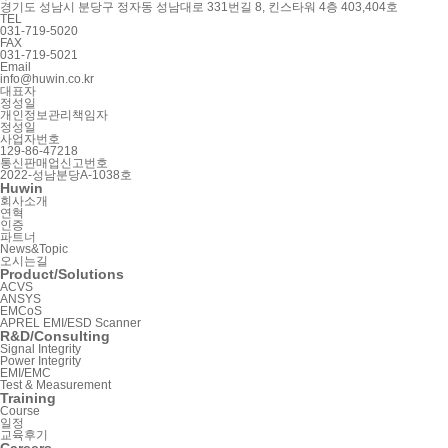
경기도 성남시 분당구 정자동 성남대로 331번길 8, 킨스타워 4층 403,404호
TEL
031-719-5020
FAX
031-719-5021
Email
info@huwin.co.kr
대표자
정성일
개인정보관리책임자
정성일
사업자번호
129-86-47218
통신판매업신고번호
2022-성남분당A-1038호
Huwin
회사소개
연혁
인증
파트너
News&Topic
오시는길
Product/Solutions
ACVS
ANSYS
EMCoS
APREL EMI/ESD Scanner
R&D/Consulting
Signal Integrity
Power Integrity
EMI/EMC
Test & Measurement
Training
Course
일정
교육후기
Careers