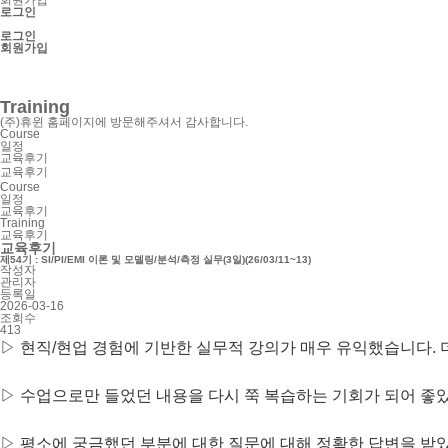
로그인
로그인
회원가입
SnpView.com
CAD Exchanger
Training
(주)휴윈 홈페이지에 방문해주셔서 감사합니다.
Course
일정
교육후기
교육후기
Course
일정
교육후기
Training
교육후기
교육후기
제54기 : SI/PI/EMI 이론 및 모델링/분석/측정 실무(3일)(26/03/11~13)
작성자
관리자
등록일
2026-03-16
조회수
413
▷ 현직/현업 경험에 기반한 실무적 강의가 매우 유익했습니다.
▷ 수업으로만 들었던 내용을 다시 쭉 복습하는 기회가 되어 좋
▷ 평소에 궁금했던 부분에 대한 질문에 대해 정확한 답변을 받았습