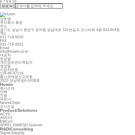
6
7
8
9
10
상호명
주식회사 휴윈
주소
경기도 성남시 분당구 정자동 성남대로 331번길 8, 킨스타워 4층 403,404호
TEL
031-719-5020
FAX
031-719-5021
Email
info@huwin.co.kr
대표자
정성일
개인정보관리책임자
정성일
사업자번호
129-86-47218
통신판매업신고번호
2022-성남분당A-1038호
Huwin
회사소개
연혁
인증
파트너
News&Topic
오시는길
Product/Solutions
ACVS
ANSYS
EMCoS
APREL EMI/ESD Scanner
R&D/Consulting
Signal Integrity