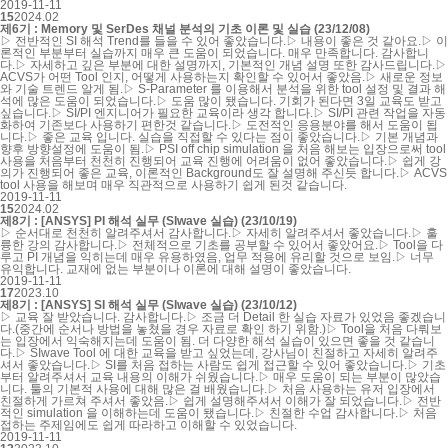
2019-11-11
15
2024.02
제6기 : Memory 및 SerDes 채널 분석의 기초 이론 및 실습 (23/12/08)
▷ 전반적인 SI 해석 Trend를 들을 수 있어 좋았습니다.▷ 내용이 좋은 것 같아요.▷ 이
론적인 부분부터 실습까지 매우 큰 도움이 되었습니다. 매우 만족합니다. 감사합니
다.▷ 자세하고 깊은 부분에 대한 설명까지, 기본적인 개념 설명 또한 감사드립니다.▷
ACVS가 어떤 Tool 인지, 어떻게 사용하는지 확인할 수 있어서 좋았음.▷ 새로운 정보
와 기술 트렌드 알게 됨.▷ S-Parameter 를 이용해서 분석을 위한 tool 설정 및 결과 해
석에 많은 도움이 되었습니다.▷ 도움 많이 됐습니다. 기회가 된다면 3일 교육도 받고
싶습니다.▷ SI/PI 엔지니어가 필요한 교육이라 생각 합니다.▷ SI/PI 관련 작업을 자동
화하여 기존보다 사용하기 편한것 같습니다.▷ 도전적인 응용분야를 해서 도움이 됩
니다.▷ 좋은 교육 입니다. 실습을 직접할 수 있다는 점이 좋았습니다.▷ 기본 개념과
향후 방향설정에 도움이 됨.▷ PSI off chip simulation 을 처음 해보는 입장으로써 tool
사용을 처음부터 천천히 진행되어 교육 진행에 어려움이 없어 좋았습니다.▷ 쉽게 강
의가 진행되어 좋은 교육, 이론적인 Background도 잘 설명해 주신듯 합니다.▷ ACVS
tool 사용을 해보며 매우 직관적으로 사용하기 쉽게 된것 같습니다.
2019-11-11
15
2024.02
제8기 : [ANSYS] PI 해석 실무 (SIwave 실습) (23/10/19)
▷ 순서대로 천천히 알려주셔서 감사합니다.▷ 자세히 알려주셔서 좋았습니다.▷ 훌
륭한 강의 감사합니다.▷ 전체적으로 기초를 공부할 수 있어서 좋았어요.▷ Tool을 다
루고 PI 개념을 익히는데 매우 유용하였음, 업무 적용에 유리할 것으로 보임.▷ 너무
유익합니다. 교재에 없는 부분이나 이론에 대해 설명이 좋았습니다.
2019-11-11
17
2023.10
제8기 : [ANSYS] SI 해석 실무 (SIwave 실습) (23/10/12)
▷ 교육 잘 받았습니다. 감사합니다.▷ 조금 더 Detail 한 실습 자료가 있었음 좋겠습니
다.(중간에 순서나 방법을 놓쳤을 경우 자료로 확인 하기 위함.)▷ Tool을 처음 다뤄보
는 입장에서 익숙해지는데 도움이 됨. 더 다양한 해석 실습이 있으면 좋을 것 같습니
다.▷ SIwave Tool 에 대한 교육을 받고 싶었는데, 강사님이 친절하고 자세히 알려주
셔서 좋았습니다.▷ SI를 처음 접하는 사람도 쉽게 접근할 수 있어 좋았습니다.▷ 기초
부터 알려주셔서 교육 내용의 이해가 쉬웠습니다.▷ 매우 도움이 되는 부분이 많았습
니다. 툴의 기본적 사용에 대해 많은 걸 배웠습니다.▷ 처음 사용하는 유저 입장에서
친절하게 가르쳐 주셔서 좋았음.▷ 쉽게 설명해주셔서 이해가 잘 되었습니다.▷ 전반
적인 simulation 을 이해하는데 도움이 됐습니다.▷ 친절한 수업 감사합니다.▷ 처음
접하는 주제임에도 쉽게 따라하고 이해할 수 있었습니다.
2019-11-11