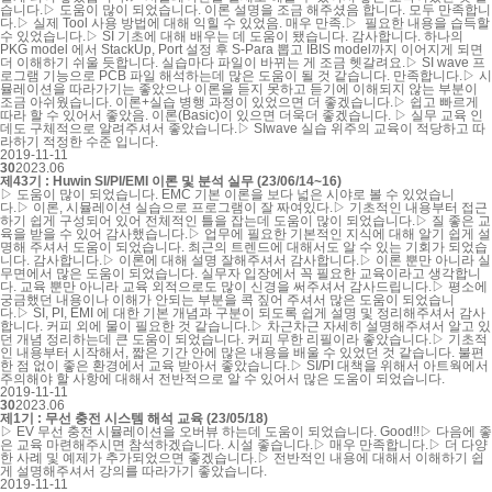
습니다.▷ 도움이 많이 되었습니다. 이론 설명을 조금 해주셨음 합니다. 모두 만족합니
다.▷ 실제 Tool 사용 방법에 대해 익힐 수 있었음. 매우 만족.▷ 필요한 내용을 습득할
수 있었습니다.▷ SI 기초에 대해 배우는 데 도움이 됐습니다. 감사합니다. 하나의
PKG model 에서 StackUp, Port 설정 후 S-Para 뽑고 IBIS model까지 이어지게 되면
더 이해하기 쉬울 듯합니다. 실습마다 파일이 바뀌는 게 조금 헷갈려요.▷ SI wave 프
로그램 기능으로 PCB 파일 해석하는데 많은 도움이 될 것 같습니다. 만족합니다.▷ 시
뮬레이션을 따라가기는 좋았으나 이론을 듣지 못하고 듣기에 이해되지 않는 부분이
조금 아쉬웠습니다. 이론+실습 병행 과정이 있었으면 더 좋겠습니다.▷ 쉽고 빠르게
따라 할 수 있어서 좋았음. 이론(Basic)이 있으면 더욱더 좋겠습니다. ▷ 실무 교육 인
데도 구체적으로 알려주셔서 좋았습니다.▷ SIwave 실습 위주의 교육이 적당하고 따
라하기 적정한 수준 입니다.
2019-11-11
30
2023.06
제43기 : Huwin SI/PI/EMI 이론 및 분석 실무 (23/06/14~16)
▷ 도움이 많이 되었습니다. EMC 기본 이론을 보다 넓은 시야로 볼 수 있었습니
다.▷ 이론, 시뮬레이션 실습으로 프로그램이 잘 짜여있다.▷ 기초적인 내용부터 접근
하기 쉽게 구성되어 있어 전체적인 틀을 잡는데 도움이 많이 되었습니다.▷ 질 좋은 교
육을 받을 수 있어 감사했습니다.▷ 업무에 필요한 기본적인 지식에 대해 알기 쉽게 설
명해 주셔서 도움이 되었습니다. 최근의 트렌드에 대해서도 알 수 있는 기회가 되었습
니다. 감사합니다.▷ 이론에 대해 설명 잘해주셔서 감사합니다.▷ 이론 뿐만 아니라 실
무면에서 많은 도움이 되었습니다. 실무자 입장에서 꼭 필요한 교육이라고 생각합니
다. 교육 뿐만 아니라 교육 외적으로도 많이 신경을 써주셔서 감사드립니다.▷ 평소에
궁금했던 내용이나 이해가 안되는 부분을 콕 짚어 주셔서 많은 도움이 되었습니
다.▷ SI, PI, EMI 에 대한 기본 개념과 구분이 되도록 쉽게 설명 및 정리해주셔서 감사
합니다. 커피 외에 물이 필요한 것 같습니다.▷ 차근차근 자세히 설명해주셔서 알고 있
던 개념 정리하는데 큰 도움이 되었습니다. 커피 무한 리필이라 좋았습니다.▷ 기초적
인 내용부터 시작해서, 짧은 기간 안에 많은 내용을 배울 수 있었던 것 같습니다. 불편
한 점 없이 좋은 환경에서 교육 받아서 좋았습니다.▷ SI/PI 대책을 위해서 아트웍에서
주의해야 할 사항에 대해서 전반적으로 알 수 있어서 많은 도움이 되었습니다.
2019-11-11
30
2023.06
제1기 : 무선 충전 시스템 해석 교육 (23/05/18)
▷ EV 무선 충전 시뮬레이션을 오버뷰 하는데 도움이 되었습니다. Good!!▷ 다음에 좋
은 교육 마련해주시면 참석하겠습니다. 시설 좋습니다.▷ 매우 만족합니다.▷ 더 다양
한 사례 및 예제가 추가되었으면 좋겠습니다.▷ 전반적인 내용에 대해서 이해하기 쉽
게 설명해주셔서 강의를 따라가기 좋았습니다.
2019-11-11