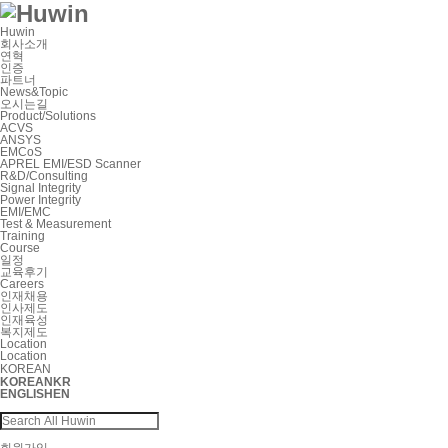
Huwin
회사소개
연혁
인증
파트너
News&Topic
오시는길
Product/Solutions
ACVS
ANSYS
EMCoS
APREL EMI/ESD Scanner
R&D/Consulting
Signal Integrity
Power Integrity
EMI/EMC
Test & Measurement
Training
Course
일정
교육후기
Careers
인재채용
인사제도
인재육성
복지제도
Location
Location
KOREAN
KOREAN
KR
ENGLISH
EN
회원가입