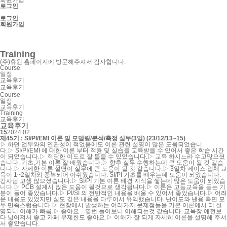
로그인
로그인
회원가입
SnpView.com
CAD Exchanger
Training
(주)휴윈 홈페이지에 방문해주셔서 감사합니다.
Course
일정
교육후기
교육후기
Course
일정
교육후기
Training
교육후기
교육후기
15
2024.02
제45기 : SI/PI/EMI 이론 및 모델링/분석/측정 실무(3일) (23/12/13~15)
▷ 하던 업무와의 연관성이 적었음에도 이론 관련 설명이 많은 도움되었습니
다.▷ SI/PI/EMI 에 대한 이론 부터 적용 및 실습을 교육받을 수 있어서 좋은 학습 시간
이 되었습니다.▷ 적당한 이도로 잘 들을 수 있었습니다.▷ 교육 하시느라 수고많으셨
습니다. 기초,기본 이론 잘 배웠습니다.▷ 향후 실무 수행하는데 큰 도움이 될 것 같습
니다.▷ 자세한 이론 설명이 실무에 큰 도움이 될 것 같습니다.▷ 3일차 제이스 업체 교
육이 1~2일차와 중복되어 아쉬웠습니다. SI/PI 기초를 배우는데 도움이 되었습니다.
강사님 고생 많으셨습니다.▷ SI/PI 기본 이론 배경 지식을 쌓는데 많은 도움이 되었습
니다.▷ PCB 설계시 많은 도움이 될것으로 생각됩니다.▷ 이론은 고등교육을 듣는 기
분이 들어 좋았습니다.▷ PI/SI 의 전반적인 내용을 배울 수 있어서 좋았습니다.▷ 어려
운 내용도 있었지만 심도 깊은 내용을 다루어서 유익했습니다. 난이도와 낸용 측면 모
두 만족스럽습니다.▷ 현장에서 발생하는 여러가지 문제점들을 기본 이론에서 터 설
명되니 이해가 빠름.▷ 좋아요... 몇번 들어보니 이해되는것 같습니다. 교육장 예전보
다 넓어져서 좋고 카페 무제한도 좋아요.▷ 이해가 잘 되게 자세히 이론을 설명해 주셔
서 좋았습니다.